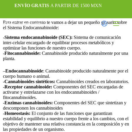
ENVÍO
GRATIS
A PARTIR DE 1500 MXN
Aquí
vas a aprender todo acerca del Sistema Endocannabinoide
Para entrar en contexto te vamos a dejar un pequeño glosario sobre
el Sistema Endocannabinoide:
-Sistema endocannabinoide (SEC):
Sistema de comunicación
inter-celular encargado de equilibrar procesos metabólicos y
optimizar las funciones de nuestro cuerpo.
-Fitocannabinoide:
Cannabinoide producido naturalmente por una
planta.
–
Endocannabinoide
: Cannabinoide producido naturalmente por el
cuerpo humano o animal.
-Cannabinoides sintéticos:
Cannabinoides creados en laboratorios.
-Receptor cannabinoide:
Componentes del SEC encargadas de
activarse y entrelazarse con los endocannabinoides /
fitocannabinoides.
-Enzimas cannabinoides:
Componentes del SEC que sintetizan y
descomponen los cannabinoides
-Homeostasis:
El conjunto de las funciones que garantizan
estabilidad y equilibrio a nuestro cuerpo frente a los cambios, con el
objetivo de mantener una relativa constancia en la composición y en
las propiedades de un organismo.