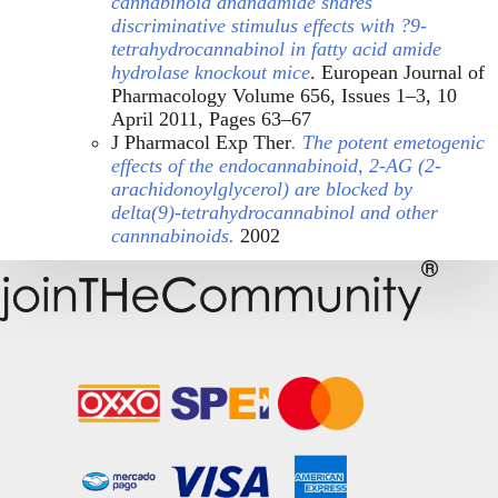
cannabinoid anandamide shares
discriminative stimulus effects with ?9-
tetrahydrocannabinol in fatty acid amide
hydrolase knockout mice
. European Journal of
Pharmacology Volume 656, Issues 1–3, 10
April 2011, Pages 63–67
J Pharmacol Exp Ther
.
The potent emetogenic
effects of the endocannabinoid, 2-AG (2-
arachidonoylglycerol) are blocked by
delta(9)-tetrahydrocannabinol and other
cannnabinoids.
2002