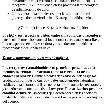
mayormente en el cerebro y se enlaza sobre todo con los
receptores CB2, influyendo en los procesos inmunológicos,
de inflamación y de dolor
Otros endocannabinoides reconocidas: 2-arachidonyl
glyceryl ether, la virodamina, N-araquidonoildopamina.
¿Cómo funciona el Sistema Endocannabinoide?
El
SEC
y sus respectivas partes,
endocannabinoides
y
receptores
,
interactúan entre ellos como si fueran
una cerradura y una llave
.
Los receptores serían la cerradura y los endocannabinoides o
fitocannabinoides serían su llave.
Vamos a ponernos un poco más científicos:
Los
receptores cannabinoides son proteínas presentes en la
membrana celular que actúan como la cerradura de los
endocannabinoides
(cannabinoides derivados de ácidos grasos
producidos por nuestro cuerpo). Estos endógenosde naturaleza
lipídica actúan como una llave perfecta que se une a los receptores,
y cuando esto ocurre se activa el receptor. Esta
activación produce
cambios dentro de las células
que desembocan en las acciones
finales del sistema endocannabinoide sobre los procesos fisiológicos
del cuerpo.