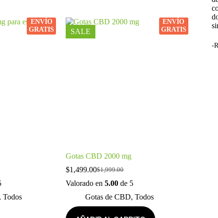
c
d
ENVÍO
ENVÍO
si
GRATIS
GRATIS
SALE
-R
Gotas CBD 2000 mg
$
1,499.00
$
1,999.00
5
Valorado en
5.00
de 5
,
Todos
Gotas de CBD
,
Todos