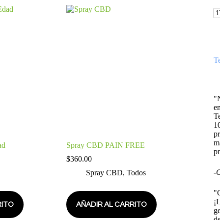
T
"
e
T
1
pr
má
ad
Spray CBD PAIN FREE
p
$
360.00
-
C
Spray CBD
,
Todos
"
¡
RITO
AÑADIR AL CARRITO
g
de