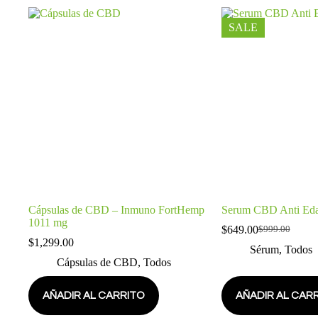
SALE
Cápsulas de CBD – Inmuno FortHemp
Serum CBD Anti Ed
1011 mg
$
649.00
$
999.00
$
1,299.00
Sérum
,
Todos
Cápsulas de CBD
,
Todos
AÑADIR AL CARRITO
AÑADIR AL CAR